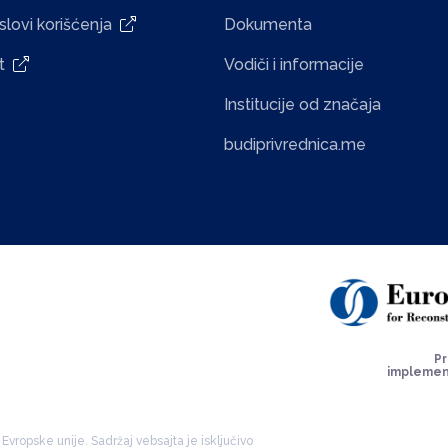
slovi korišćenja
Dokumenta
kt
Vodiči i informacije
Institucije od značaja
budiprivrednica.me
Pr
implemen
Evropske unije. Sadržaj vebsajta je isključivo