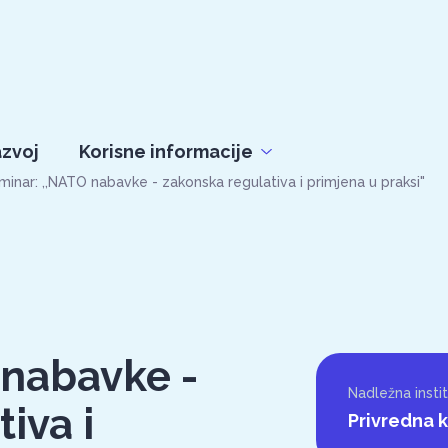
azvoj
Korisne informacije
inar: ,,NATO nabavke - zakonska regulativa i primjena u praksi"
 nabavke -
Nadležna instit
iva i
Privredna 