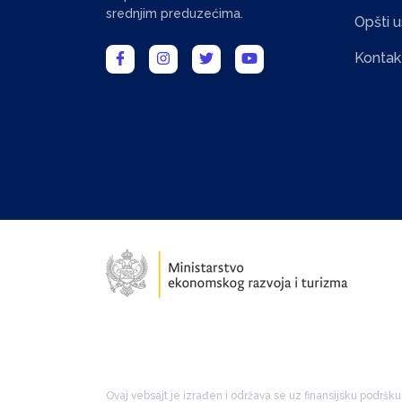
srednjim preduzećima.
Opšti u
Konta
Ovaj vebsajt je izrađen i održava se uz finansijsku podršku 