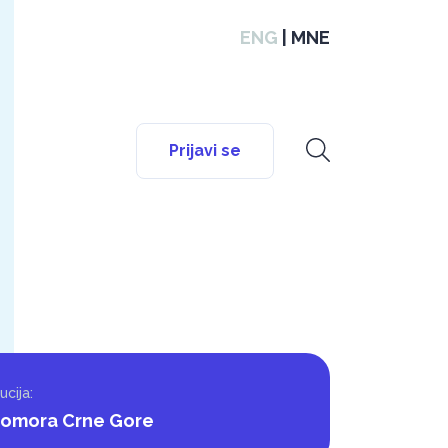
ENG
|
MNE
Prijavi se
ucija:
komora Crne Gore