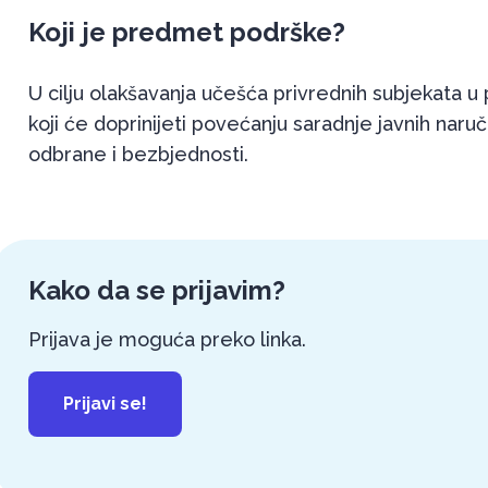
Koji je predmet podrške?
U cilju olakšavanja učešća privrednih subjekata 
koji će doprinijeti povećanju saradnje javnih naruč
odbrane i bezbjednosti.
Kako da se prijavim?
Prijava je moguća preko
linka
.
Prijavi se!