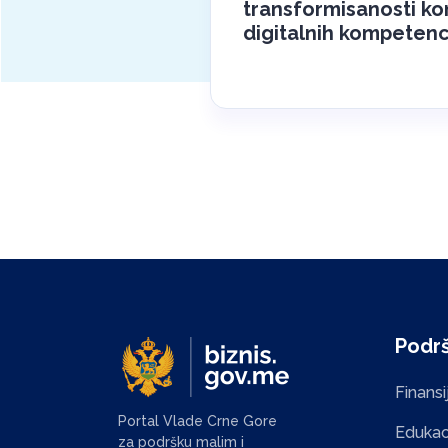
transformisanosti ko
digitalnih kompetenc
Podrš
Finans
Portal Vlade Crne Gore
Edukaci
za podršku malim i