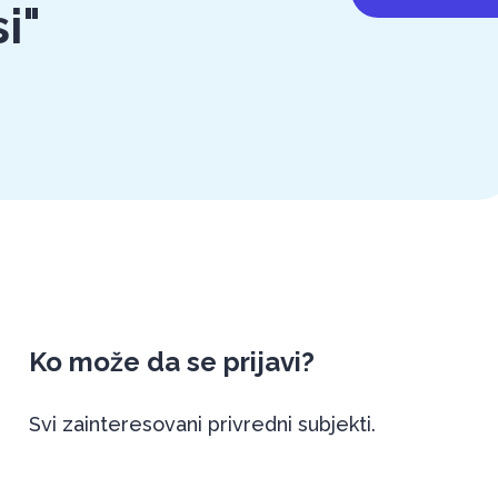
i"
Ko može da se prijavi?
Svi zainteresovani privredni subjekti.