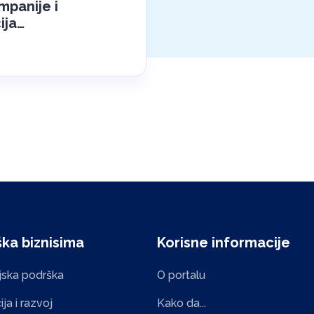
mpanije i
ija…
ka biznisima
Korisne informacije
ijska podrška
O portalu
ja i razvoj
Kako da...