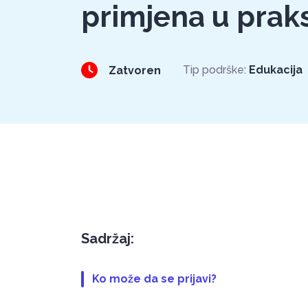
primjena u praks
Tip podrške:
Edukacija
Zatvoren
Sadržaj:
Ko može da se prijavi?