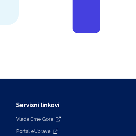
Servisni linkovi
Vlada Crne Gore
Portal eUprave