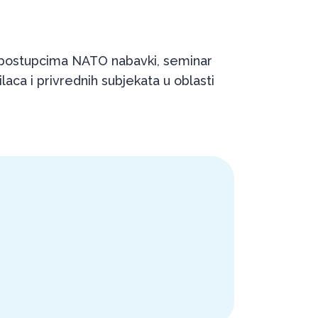
u postupcima NATO nabavki, seminar
ilaca i privrednih subjekata u oblasti