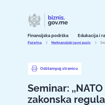
Finansijska podrška
Edukacija i r
Početna
Nefinansijski javni poziv
Sem
Odštampaj stranicu
Seminar: ,,NATO
zakonska regulat