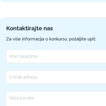
Kontaktirajte nas
Za više informacija o konkursu, pošaljite upit:
Ime i prezime
E-mail adresa
Vaša poruka